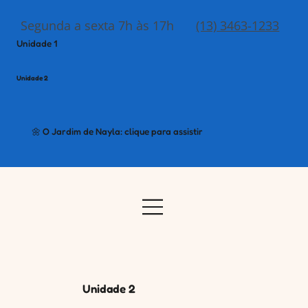
Segunda a sexta 7h às 17h
(13) 3463-1233
Unidade 1
Unidade 2
🌼 O Jardim de Nayla: clique para assistir
Unidade 2